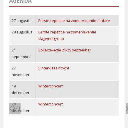
AGENDA
27 augustus
Eerste repetitie na zomervakantie fanfare
28 augustus
Eerste repetitie na zomervakantie
slagwerkgroep
21
Collecte-actie 21-25 september
september
22
Sinterklaasintocht
november
19
Winterconcert
december
20
Winterconcert
VORIGE
december