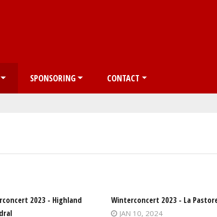
Overslaan en naar de inhoud gaan
SPONSORING
CONTACT
rconcert 2023 - Highland
Winterconcert 2023 - La Pastore
dral
JAN 10, 2024