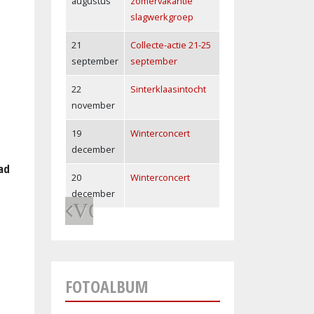
augustus
zomervakantie
slagwerkgroep
21
Collecte-actie 21-25
september
september
22
Sinterklaasintocht
november
19
Winterconcert
december
dad
20
Winterconcert
december
VORIGE
FOTOALBUM