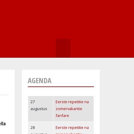
ZOEKEN
AGENDA
27
Eerste repetitie na
augustus
zomervakantie
fanfare
lla
28
Eerste repetitie na