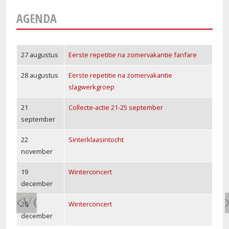
AGENDA
27 augustus
Eerste repetitie na zomervakantie fanfare
28 augustus
Eerste repetitie na zomervakantie
slagwerkgroep
21
Collecte-actie 21-25 september
september
22
Sinterklaasintocht
november
19
Winterconcert
december
VORIGE
20
Winterconcert
december