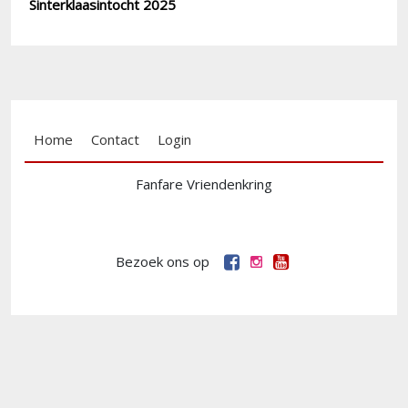
Sinterklaasintocht 2025
Footer menu
Home
Contact
Login
Fanfare Vriendenkring
Bezoek ons op