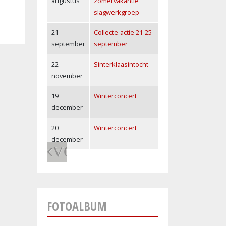
augustus
zomervakantie
slagwerkgroep
21
Collecte-actie 21-25
september
september
22
Sinterklaasintocht
november
19
Winterconcert
december
20
Winterconcert
december
VORIGE
FOTOALBUM